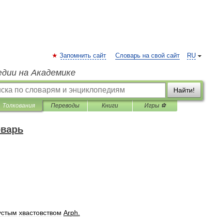
Запомнить сайт
Словарь на свой сайт
RU
едии на Академике
Найти!
Толкования
Переводы
Книги
Игры ⚽
оварь
устым
хвастовством
Arph
.