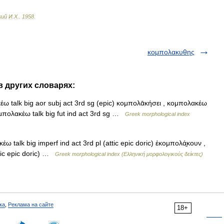
кий
И
.
Х
.
.
1958
.
κομπολακυθης
в других словарях:
 talk big aor subj act 3rd sg (epic) κομπολᾱκήσει , κομπολακέω
κομπολακέω talk big fut ind act 3rd sg …
Greek morphological index
 talk big imperf ind act 3rd pl (attic epic doric) ἐκομπολά̱κουν ,
ttic epic doric) …
Greek morphological index (Ελληνική μορφολογικούς δείκτες)
ка
,
Реклама на сайте
18+