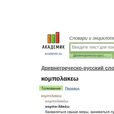
Словари и энциклоп
academic.ru
Древнегреческо-русский словарь
Древнегреческо-русский сл
κομπολακεω
Толкование
Перевод
κομπολακεω
κομπολακέω
κομπο
-
λᾱκέω
бахвалиться
свыше
меры
,
заниматься
п