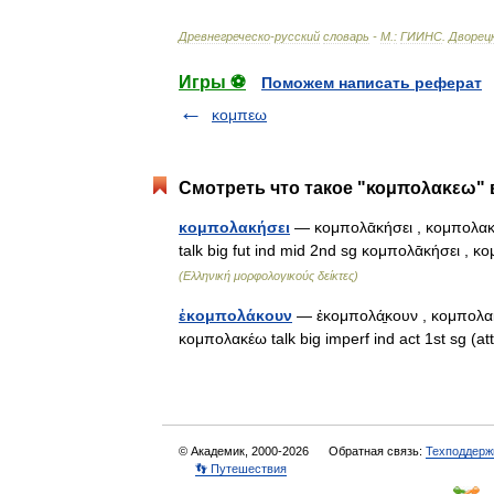
Древнегреческо
-
русский
словарь
-
М
.
:
ГИИНС
.
Дворец
Игры ⚽
Поможем написать реферат
κομπεω
Смотреть что такое "κομπολακεω" 
κομπολακήσει
— κομπολᾱκήσει , κομπολακέω
talk big fut ind mid 2nd sg κομπολᾱκήσει , 
(Ελληνική μορφολογικούς δείκτες)
ἐκομπολάκουν
— ἐκομπολά̱κουν , κομπολακέω
κομπολακέω talk big imperf ind act 1st sg (a
© Академик, 2000-2026
Обратная связь:
Техподдерж
👣 Путешествия